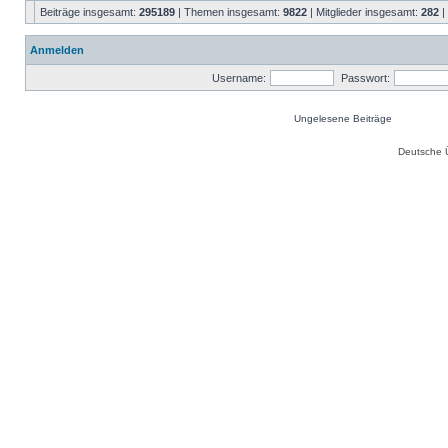
Beiträge insgesamt:
295189
| Themen insgesamt:
9822
| Mitglieder insgesamt:
282
|
Anmelden
Username:
Passwort:
Ungelesene Beiträge
Deutsche 